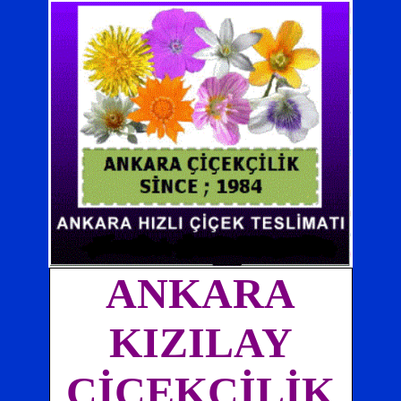
ANKARA
KIZILAY
ÇİÇEKÇİLİK