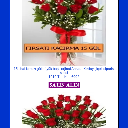
15 İthal kırmızı gül büyük başlı orjinal Ankara Kızılay çiçek siparişi
sitesi
1919 TL - Kod:6992