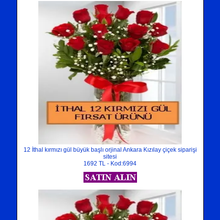
12 İthal kırmızı gül büyük başlı orjinal Ankara Kızılay çiçek siparişi
sitesi
1692 TL - Kod:6994