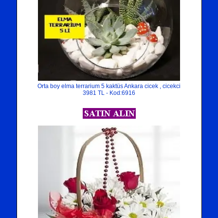
Orta boy elma terrarium 5 kaktüs Ankara cicek , cicekci
3981 TL - Kod:6916