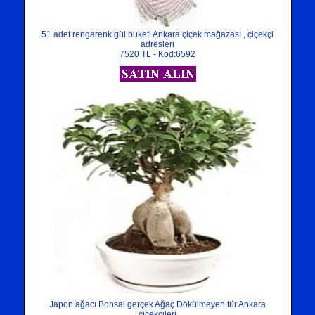
51 adet rengarenk gül buketi Ankara çiçek mağazası , çiçekçi
adresleri
7520 TL - Kod:6592
Japon ağacı Bonsai gerçek Ağaç Dökülmeyen tür Ankara
çiçekçileri