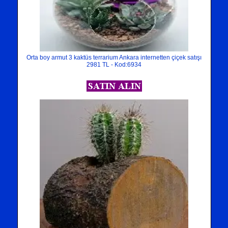
Orta boy armut 3 kaktüs terrarium Ankara internetten çiçek satışı
2981 TL - Kod:6934