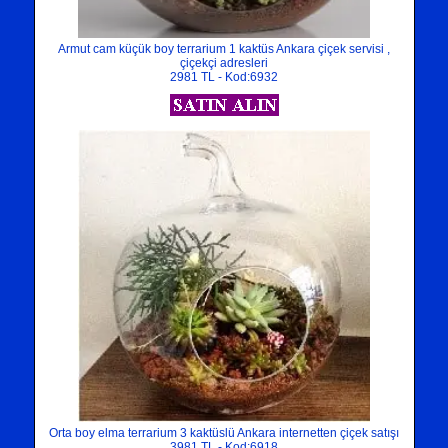
Armut cam küçük boy terrarium 1 kaktüs Ankara çiçek servisi ,
çiçekçi adresleri
2981 TL - Kod:6932
Orta boy elma terrarium 3 kaktüslü Ankara internetten çiçek satışı
3981 TL - Kod:6918