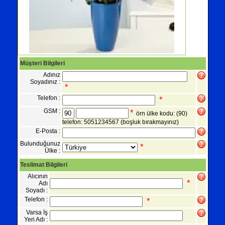
Müşteri Bilgileri
Adınız
Soyadınız :
*
Telefon :
*
GSM :
*
örn ülke kodu: (90)
telefon: 5051234567
(boşluk bırakmayınız)
E-Posta :
Bulunduğunuz
*
Ülke :
Teslimat Bilgileri
Alıcının
*
Adı
Soyadı :
Telefon :
*
Varsa İş
Yeri Adı :