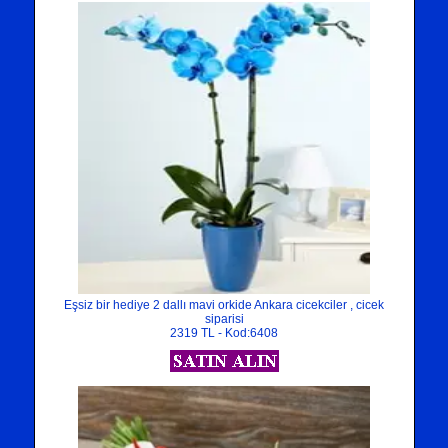
Eşsiz bir hediye 2 dallı mavi orkide Ankara cicekciler , cicek
siparisi
2319 TL - Kod:6408