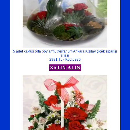
5 adet kaktüs orta boy armut terrarium Ankara Kızılay çiçek siparişi
sitesi
2981 TL - Kod:6936