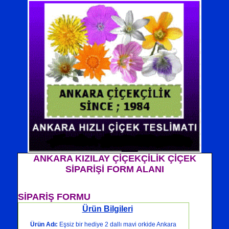
ANKARA KIZILAY ÇİÇEKÇİLİK ÇİÇEK
SİPARİŞİ FORM ALANI
SİPARİŞ FORMU
Ürün Bilgileri
Ürün Adı:
Eşsiz bir hediye 2 dallı mavi orkide Ankara