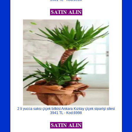
2 li yucca saksı çiçek bitkisi Ankara Kızılay çiçek siparişi sitesi
3941 TL - Kod:6998