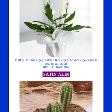
Spatfilyum barış çiçeği saksı bitkisi çiçeği Ankara çiçek servisi ,
çiçekçi adresleri
1820 TL - Kod:6962