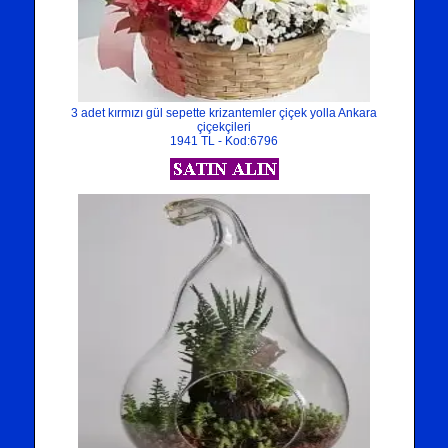
3 adet kırmızı gül sepette krizantemler çiçek yolla Ankara
çiçekçileri
1941 TL - Kod:6796