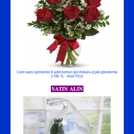
Cam vazo içerisinde 6 adet kırmızı gül Ankara çiçek gönderme
1790 TL - Kod:7010