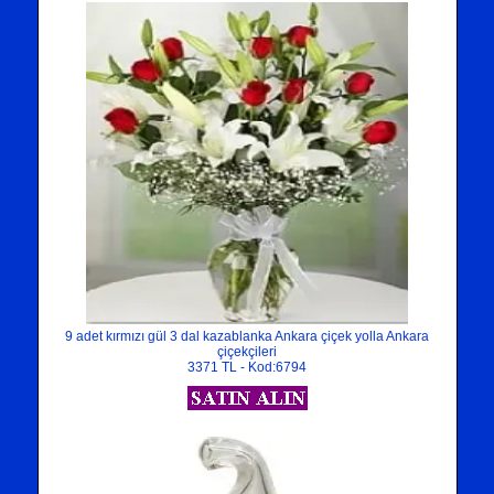
9 adet kırmızı gül 3 dal kazablanka Ankara çiçek yolla Ankara
çiçekçileri
3371 TL - Kod:6794