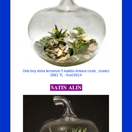
Orta boy elma terrarium 5 kaktüs Ankara cicek , cicekci
3981 TL - Kod:6914