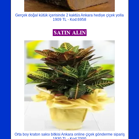
Gerçek doğal kütük içerisinde 2 kaktüs Ankara hediye çiçek yolla
1909 TL - Kod:6958
Orta boy kraton saksı bitkisi Ankara online çiçek gönderme sipariş
1930 TL - Kod:7000