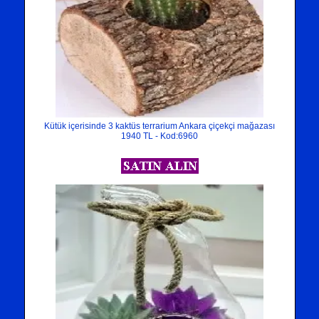
Kütük içerisinde 3 kaktüs terrarium Ankara çiçekçi mağazası
1940 TL - Kod:6960