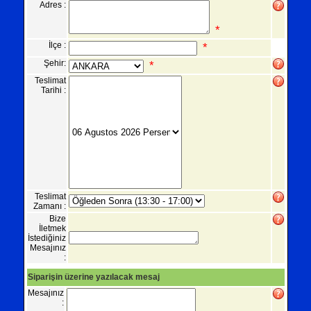
Adres :
*
İlçe :
*
Şehir:
*
Teslimat
Tarihi :
Teslimat
Zamanı :
Bize
İletmek
İstediğiniz
Mesajınız
:
Siparişin üzerine yazılacak mesaj
Mesajınız
: