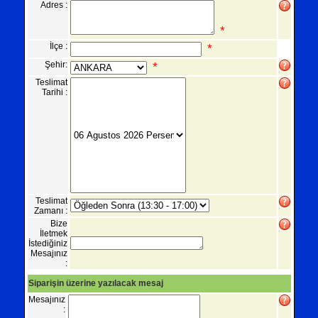
Adres :
*
İlçe :
*
Şehir:
*
Teslimat
Tarihi :
Teslimat
Zamanı :
Bize
İletmek
İstediğiniz
Mesajınız
:
Siparişin üzerine yazılacak mesaj
Mesajınız
: