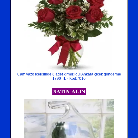
Cam vazo içerisinde 6 adet kırmızı gül Ankara çiçek gönderme
1790 TL - Kod:7010