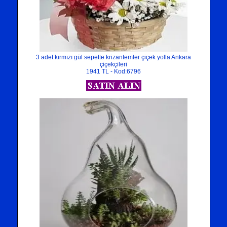
3 adet kırmızı gül sepette krizantemler çiçek yolla Ankara
çiçekçileri
1941 TL - Kod:6796