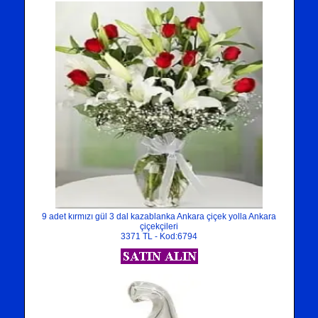
9 adet kırmızı gül 3 dal kazablanka Ankara çiçek yolla Ankara
çiçekçileri
3371 TL - Kod:6794