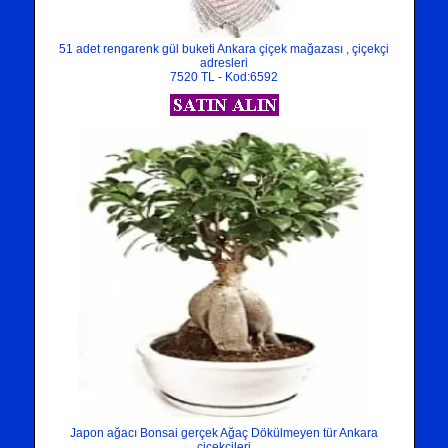
51 adet rengarenk gül buketi Ankara çiçek mağazası , çiçekçi
adresleri
7520 TL - Kod:6592
Japon ağacı Bonsai gerçek Ağaç Dökülmeyen tür Ankara
çiçekçileri