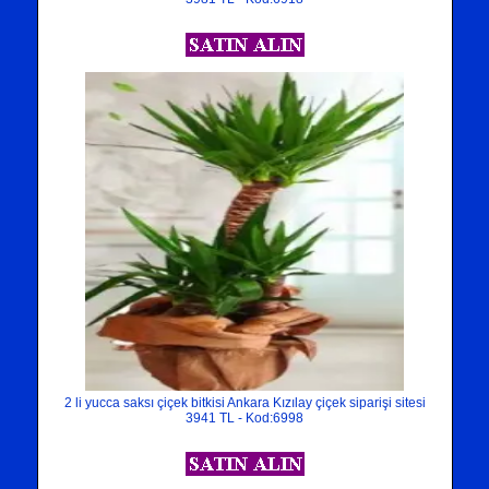
2 li yucca saksı çiçek bitkisi Ankara Kızılay çiçek siparişi sitesi
3941 TL - Kod:6998