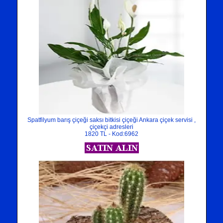
Spatfilyum barış çiçeği saksı bitkisi çiçeği Ankara çiçek servisi ,
çiçekçi adresleri
1820 TL - Kod:6962