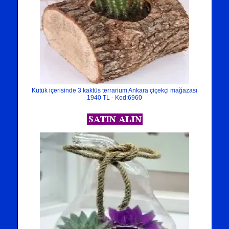
Kütük içerisinde 3 kaktüs terrarium Ankara çiçekçi mağazası
1940 TL - Kod:6960