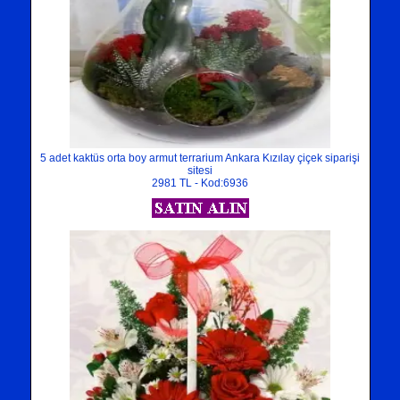
5 adet kaktüs orta boy armut terrarium Ankara Kızılay çiçek siparişi
sitesi
2981 TL - Kod:6936