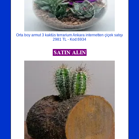
Orta boy armut 3 kaktüs terrarium Ankara internetten çiçek satışı
2981 TL - Kod:6934