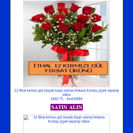
12 İthal kırmızı gül büyük başlı orjinal Ankara Kızılay çiçek siparişi
sitesi
1692 TL - Kod:6994