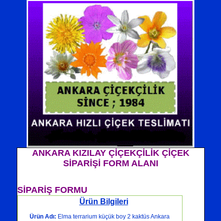
ANKARA KIZILAY ÇİÇEKÇİLİK ÇİÇEK
SİPARİŞİ FORM ALANI
SİPARİŞ FORMU
Ürün Bilgileri
Ürün Adı:
Elma terrarium küçük boy 2 kaktüs Ankara