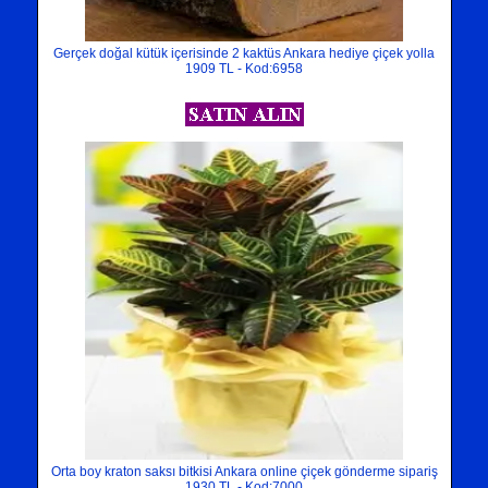
Gerçek doğal kütük içerisinde 2 kaktüs Ankara hediye çiçek yolla
1909 TL - Kod:6958
Orta boy kraton saksı bitkisi Ankara online çiçek gönderme sipariş
1930 TL - Kod:7000