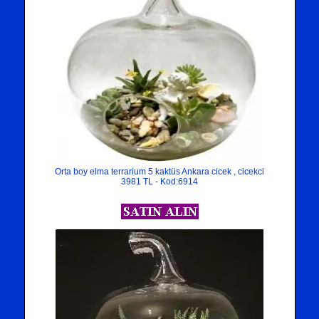
Orta boy elma terrarium 5 kaktüs Ankara cicek , cicekci
3981 TL - Kod:6914