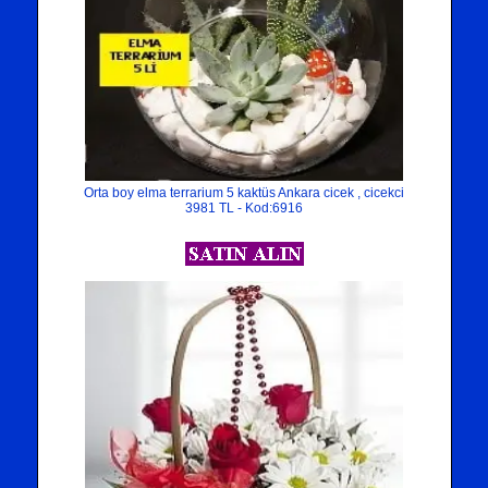
Orta boy elma terrarium 5 kaktüs Ankara cicek , cicekci
3981 TL - Kod:6916