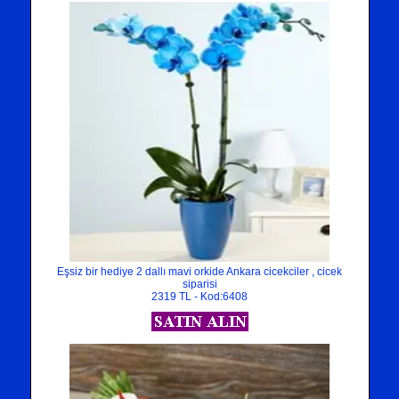
Eşsiz bir hediye 2 dallı mavi orkide Ankara cicekciler , cicek
siparisi
2319 TL - Kod:6408