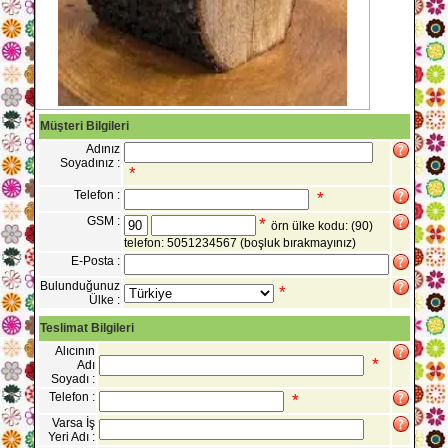
Müşteri Bilgileri
Adınız
Soyadınız :
*
Telefon :
*
GSM :
*
örn ülke kodu: (90)
telefon: 5051234567
(boşluk bırakmayınız)
E-Posta :
Bulunduğunuz
*
Ülke :
Teslimat Bilgileri
Alıcının
*
Adı
Soyadı :
Telefon :
*
Varsa İş
Yeri Adı :