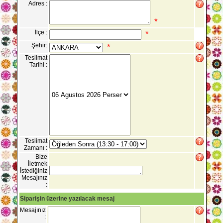
Adres :
*
İlçe :
*
Şehir:
*
Teslimat
Tarihi :
Teslimat
Zamanı :
Bize
İletmek
İstediğiniz
Mesajınız
:
Siparişin üzerine yazılacak mesaj
Mesajınız
: