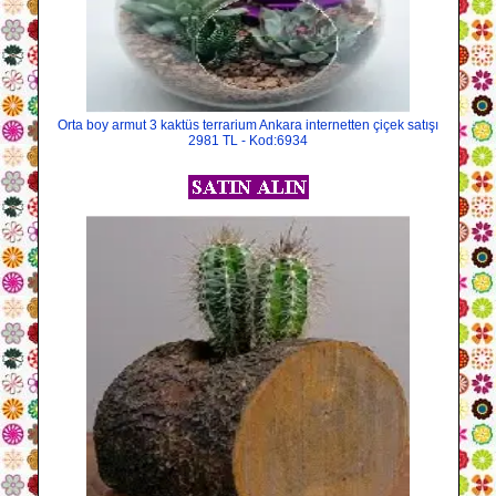
Orta boy armut 3 kaktüs terrarium Ankara internetten çiçek satışı
2981 TL - Kod:6934