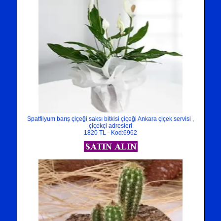
Spatfilyum barış çiçeği saksı bitkisi çiçeği Ankara çiçek servisi ,
çiçekçi adresleri
1820 TL - Kod:6962