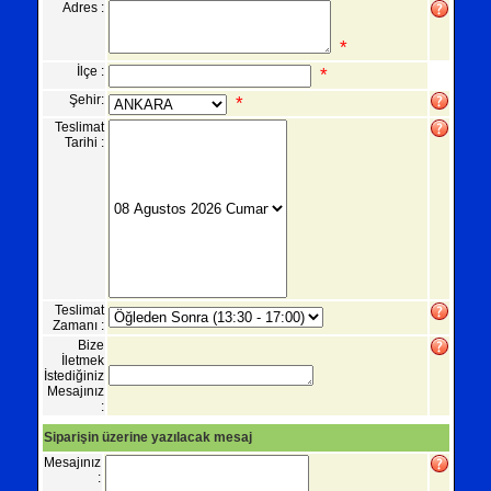
Adres :
*
İlçe :
*
Şehir:
*
Teslimat
Tarihi :
Teslimat
Zamanı :
Bize
İletmek
İstediğiniz
Mesajınız
:
Siparişin üzerine yazılacak mesaj
Mesajınız
: