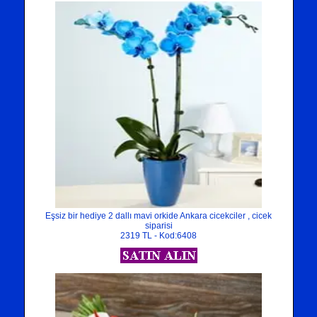
Eşsiz bir hediye 2 dallı mavi orkide Ankara cicekciler , cicek
siparisi
2319 TL - Kod:6408