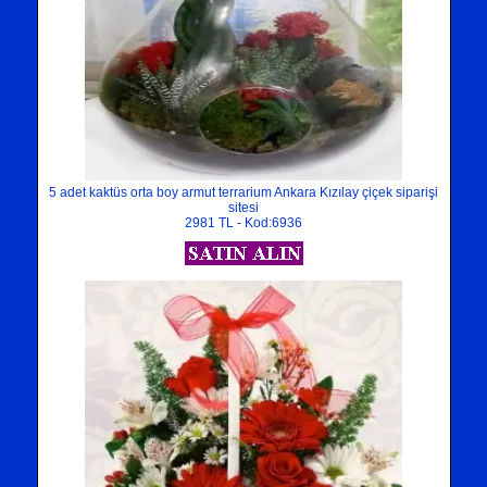
5 adet kaktüs orta boy armut terrarium Ankara Kızılay çiçek siparişi
sitesi
2981 TL - Kod:6936