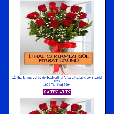
12 İthal kırmızı gül büyük başlı orjinal Ankara Kızılay çiçek siparişi
sitesi
1692 TL - Kod:6994