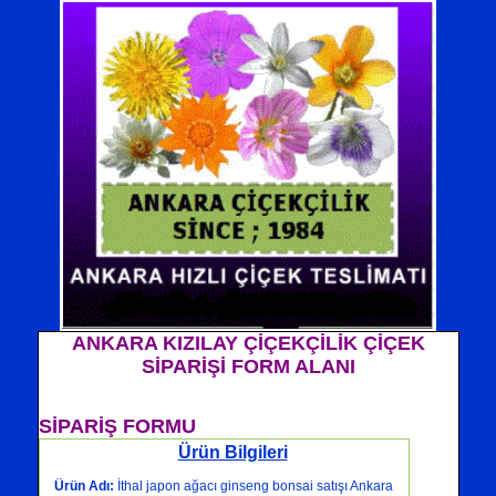
ANKARA KIZILAY ÇİÇEKÇİLİK ÇİÇEK
SİPARİŞİ FORM ALANI
SİPARİŞ FORMU
Ürün Bilgileri
Ürün Adı:
İthal japon ağacı ginseng bonsai satışı Ankara