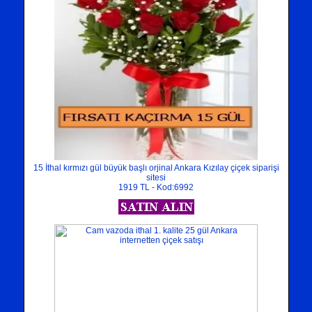
15 İthal kırmızı gül büyük başlı orjinal Ankara Kızılay çiçek siparişi
sitesi
1919 TL - Kod:6992