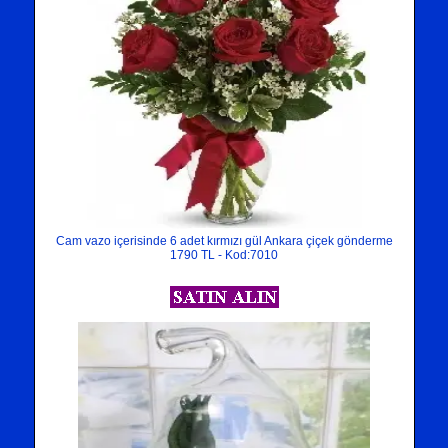
Cam vazo içerisinde 6 adet kırmızı gül Ankara çiçek gönderme
1790 TL - Kod:7010