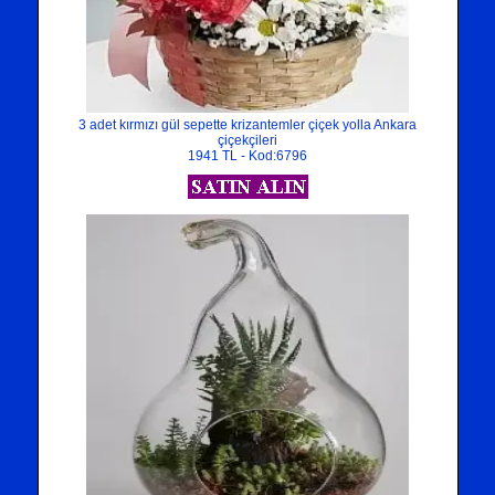
3 adet kırmızı gül sepette krizantemler çiçek yolla Ankara
çiçekçileri
1941 TL - Kod:6796