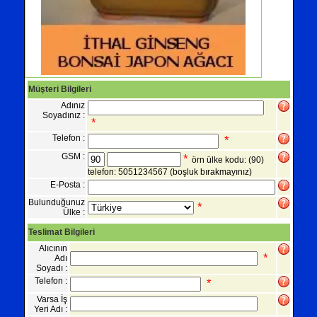
Müşteri Bilgileri
Adınız
Soyadınız :
*
Telefon :
*
GSM :
*
örn ülke kodu: (90)
telefon: 5051234567
(boşluk bırakmayınız)
E-Posta :
Bulunduğunuz
*
Ülke :
Teslimat Bilgileri
Alıcının
*
Adı
Soyadı :
Telefon :
*
Varsa İş
Yeri Adı :