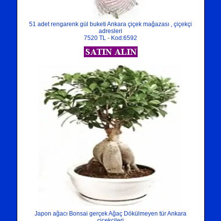
51 adet rengarenk gül buketi Ankara çiçek mağazası , çiçekçi
adresleri
7520 TL - Kod:6592
Japon ağacı Bonsai gerçek Ağaç Dökülmeyen tür Ankara
çiçekçileri