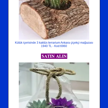
Kütük içerisinde 3 kaktüs terrarium Ankara çiçekçi mağazası
1940 TL - Kod:6960