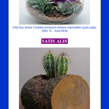
Orta boy armut 3 kaktüs terrarium Ankara internetten çiçek satışı
2981 TL - Kod:6934