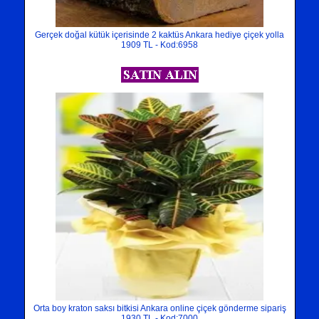
Gerçek doğal kütük içerisinde 2 kaktüs Ankara hediye çiçek yolla
1909 TL - Kod:6958
Orta boy kraton saksı bitkisi Ankara online çiçek gönderme sipariş
1930 TL - Kod:7000