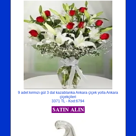
9 adet kırmızı gül 3 dal kazablanka Ankara çiçek yolla Ankara
çiçekçileri
3371 TL - Kod:6794