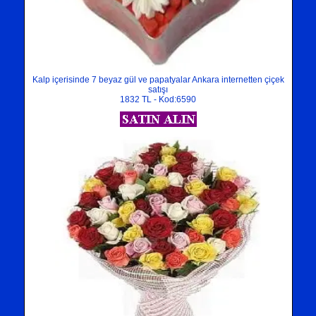
Kalp içerisinde 7 beyaz gül ve papatyalar Ankara internetten çiçek
satışı
1832 TL - Kod:6590