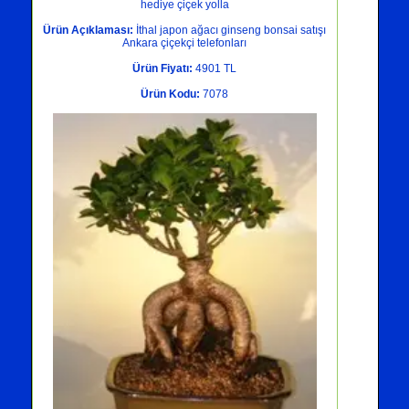
hediye çiçek yolla
Ürün Açıklaması:
İthal japon ağacı ginseng bonsai satışı
Ankara çiçekçi telefonları
Ürün Fiyatı:
4901 TL
Ürün Kodu:
7078