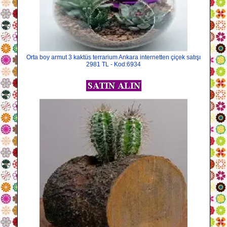
Orta boy armut 3 kaktüs terrarium Ankara internetten çiçek satışı
2981 TL - Kod:6934