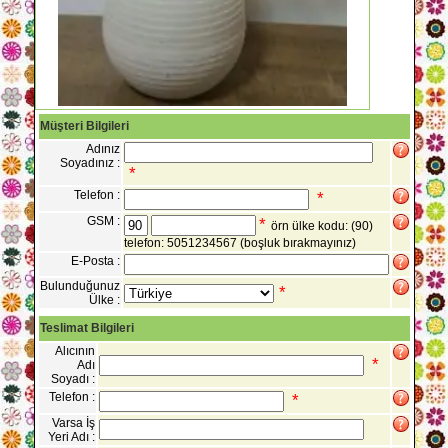
Müşteri Bilgileri
Adınız
Soyadınız :
*
Telefon :
*
GSM :
*
örn ülke kodu: (90)
telefon: 5051234567
(boşluk bırakmayınız)
E-Posta :
Bulunduğunuz
*
Ülke :
Teslimat Bilgileri
Alıcının
*
Adı
Soyadı :
Telefon :
*
Varsa İş
Yeri Adı :