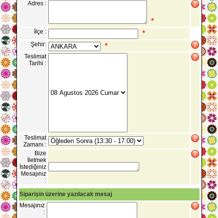
Adres :
*
İlçe :
*
Şehir:
*
Teslimat
Tarihi :
Teslimat
Zamanı :
Bize
İletmek
İstediğiniz
Mesajınız
:
Siparişin üzerine yazılacak mesaj
Mesajınız
: