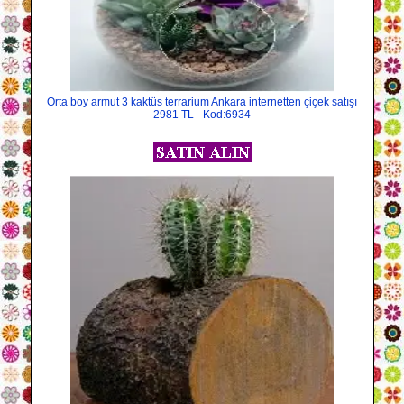
Orta boy armut 3 kaktüs terrarium Ankara internetten çiçek satışı
2981 TL - Kod:6934