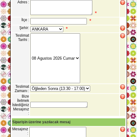
Adres :
*
İlçe :
*
Şehir:
*
Teslimat
Tarihi :
Teslimat
Zamanı :
Bize
İletmek
İstediğiniz
Mesajınız
:
Siparişin üzerine yazılacak mesaj
Mesajınız
: