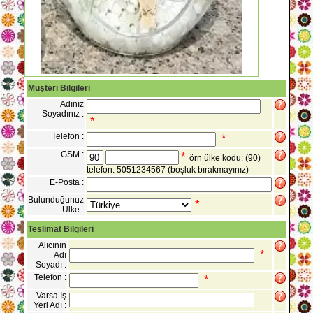
Müşteri Bilgileri
Adınız
Soyadınız :
*
Telefon :
*
GSM :
*
örn ülke kodu: (90)
telefon: 5051234567
(boşluk bırakmayınız)
E-Posta :
Bulunduğunuz
*
Ülke :
Teslimat Bilgileri
Alıcının
*
Adı
Soyadı :
Telefon :
*
Varsa İş
Yeri Adı :